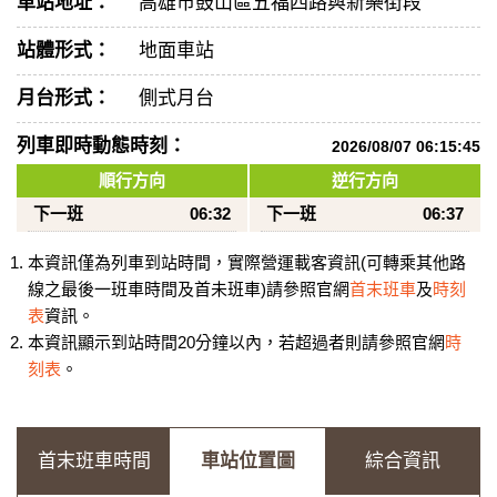
車站地址：
高雄市鼓山區五福四路與新樂街段
站體形式：
地面車站
月台形式：
側式月台
列車即時動態時刻：
2026/08/07 06:15:45
順行方向
逆行方向
下一班
06:32
下一班
06:37
本資訊僅為列車到站時間，實際營運載客資訊(可轉乘其他路
線之最後一班車時間及首未班車)請參照官網
首末班車
及
時刻
表
資訊。
本資訊顯示到站時間20分鐘以內，若超過者則請參照官網
時
刻表
。
首末班車時間
車站位置圖
綜合資訊