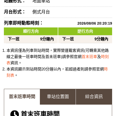
站體形式：
地面車站
月台形式：
側式月台
列車即時動態時刻：
2026/08/06 20:20:19
順行方向
逆行方向
下一班
9分鐘內
下一班
9分鐘內
本資訊僅為列車到站時間，實際營運載客資訊(可轉乘其他路
線之最後一班車時間及首未班車)請參照官網
首末班車
及
時刻
表
資訊。
本資訊顯示到站時間20分鐘以內，若超過者則請參照官網
時
刻表
。
首末班車時間
車站位置圖
綜合資訊
首末班車時間