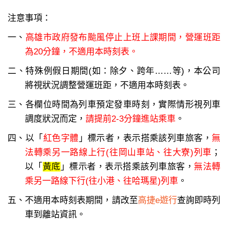
注意事項：
一、
高雄市政府發布颱風停止上班上課期間，營運班距
為20分鐘，不適用本時刻表。
二、特殊例假日期間(如：除夕、跨年……等)，本公司
將視狀況調整營運班距，不適用本時刻表。
三、各欄位時間為列車預定發車時刻，實際情形視列車
調度狀況而定，
請提前2-3分鐘進站乘車
。
四、以「
紅色字體
」標示者，表示搭乘該列車旅客，
無
法轉乘另一路線上行(往岡山車站、往大寮)列車
；
以「
黃底
」標示者，表示搭乘該列車旅客，
無法轉
乘另一路線下行(往小港、往哈瑪星)列車
。
五、不適用本時刻表期間，請改至
高捷e遊行
查詢即時列
車到離站資訊。