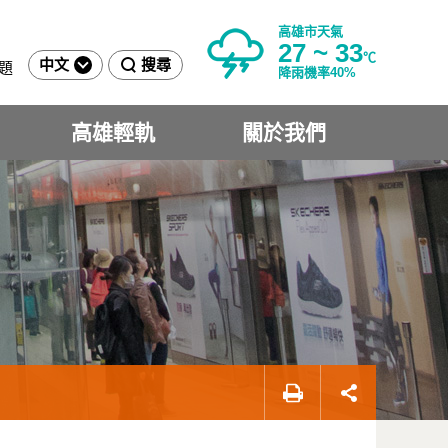
高雄市天氣
27 ~ 33
℃
中文
搜尋
題
降雨機率40%
高雄輕軌
關於我們