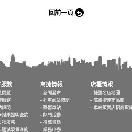
回前一頁
客服務
高捷情報
店櫃情報
見問題
新聞發布
捷運名店地圖
捷服務
列車到站時間
高雄捷運商品館
點證明
藝術車站
車站販賣店招商資
卡搭乘證明查詢
熱門活動
失物服務
推薦景點
卡通減碳量查詢
業務申辦