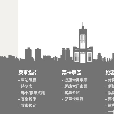
乘車指南
票卡專區
旅
車站導覽
捷運常用車票
常
時刻表
輕軌常用車票
便
轉乘/停車資訊
套票介紹
誤
安全設施
兒童卡申辦
票
乘車規定
遺
一