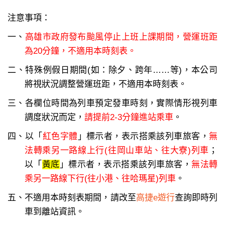
注意事項：
一、
高雄市政府發布颱風停止上班上課期間，營運班距
為20分鐘，不適用本時刻表。
二、特殊例假日期間(如：除夕、跨年……等)，本公司
將視狀況調整營運班距，不適用本時刻表。
三、各欄位時間為列車預定發車時刻，實際情形視列車
調度狀況而定，
請提前2-3分鐘進站乘車
。
四、以「
紅色字體
」標示者，表示搭乘該列車旅客，
無
法轉乘另一路線上行(往岡山車站、往大寮)列車
；
以「
黃底
」標示者，表示搭乘該列車旅客，
無法轉
乘另一路線下行(往小港、往哈瑪星)列車
。
五、不適用本時刻表期間，請改至
高捷e遊行
查詢即時列
車到離站資訊。