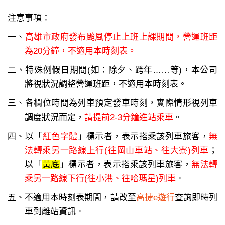
注意事項：
一、
高雄市政府發布颱風停止上班上課期間，營運班距
為20分鐘，不適用本時刻表。
二、特殊例假日期間(如：除夕、跨年……等)，本公司
將視狀況調整營運班距，不適用本時刻表。
三、各欄位時間為列車預定發車時刻，實際情形視列車
調度狀況而定，
請提前2-3分鐘進站乘車
。
四、以「
紅色字體
」標示者，表示搭乘該列車旅客，
無
法轉乘另一路線上行(往岡山車站、往大寮)列車
；
以「
黃底
」標示者，表示搭乘該列車旅客，
無法轉
乘另一路線下行(往小港、往哈瑪星)列車
。
五、不適用本時刻表期間，請改至
高捷e遊行
查詢即時列
車到離站資訊。