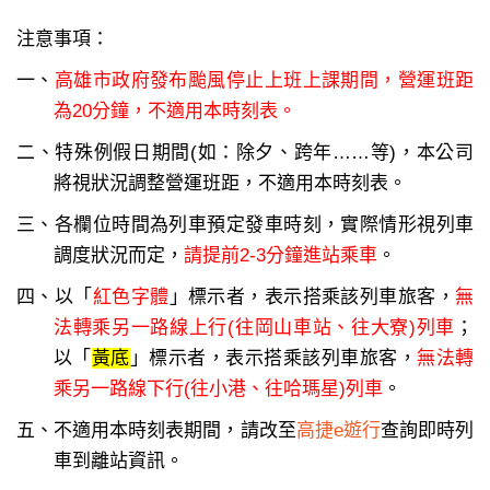
注意事項：
一、
高雄市政府發布颱風停止上班上課期間，營運班距
為20分鐘，不適用本時刻表。
二、特殊例假日期間(如：除夕、跨年……等)，本公司
將視狀況調整營運班距，不適用本時刻表。
三、各欄位時間為列車預定發車時刻，實際情形視列車
調度狀況而定，
請提前2-3分鐘進站乘車
。
四、以「
紅色字體
」標示者，表示搭乘該列車旅客，
無
法轉乘另一路線上行(往岡山車站、往大寮)列車
；
以「
黃底
」標示者，表示搭乘該列車旅客，
無法轉
乘另一路線下行(往小港、往哈瑪星)列車
。
五、不適用本時刻表期間，請改至
高捷e遊行
查詢即時列
車到離站資訊。