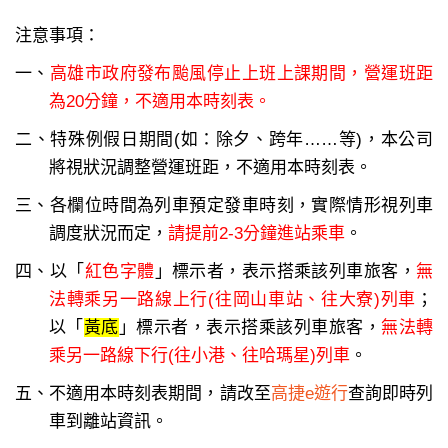
注意事項：
一、
高雄市政府發布颱風停止上班上課期間，營運班距
為20分鐘，不適用本時刻表。
二、特殊例假日期間(如：除夕、跨年……等)，本公司
將視狀況調整營運班距，不適用本時刻表。
三、各欄位時間為列車預定發車時刻，實際情形視列車
調度狀況而定，
請提前2-3分鐘進站乘車
。
四、以「
紅色字體
」標示者，表示搭乘該列車旅客，
無
法轉乘另一路線上行(往岡山車站、往大寮)列車
；
以「
黃底
」標示者，表示搭乘該列車旅客，
無法轉
乘另一路線下行(往小港、往哈瑪星)列車
。
五、不適用本時刻表期間，請改至
高捷e遊行
查詢即時列
車到離站資訊。