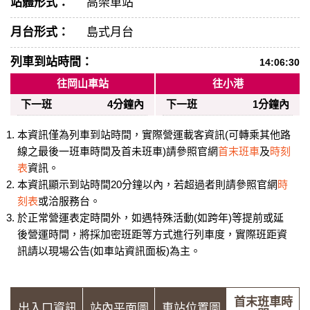
站體形式：
高架車站
月台形式：
島式月台
列車到站時間：
14:06:30
往岡山車站
往小港
下一班
4分鐘內
下一班
1分鐘內
本資訊僅為列車到站時間，實際營運載客資訊(可轉乘其他路
線之最後一班車時間及首未班車)請參照官網
首末班車
及
時刻
表
資訊。
本資訊顯示到站時間20分鐘以內，若超過者則請參照官網
時
刻表
或洽服務台。
於正常營運表定時間外，如遇特殊活動(如跨年)等提前或延
後營運時間，將採加密班距等方式進行列車度，實際班距資
訊請以現場公告(如車站資訊面板)為主。
首末班車時
出入口資訊
站內平面圖
車站位置圖