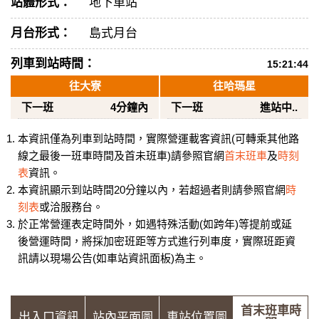
站體形式：
地下車站
月台形式：
島式月台
列車到站時間：
15:21:44
往大寮
往哈瑪星
下一班
4分鐘內
下一班
進站中..
本資訊僅為列車到站時間，實際營運載客資訊(可轉乘其他路
線之最後一班車時間及首未班車)請參照官網
首末班車
及
時刻
表
資訊。
本資訊顯示到站時間20分鐘以內，若超過者則請參照官網
時
刻表
或洽服務台。
於正常營運表定時間外，如遇特殊活動(如跨年)等提前或延
後營運時間，將採加密班距等方式進行列車度，實際班距資
訊請以現場公告(如車站資訊面板)為主。
首末班車時
出入口資訊
站內平面圖
車站位置圖