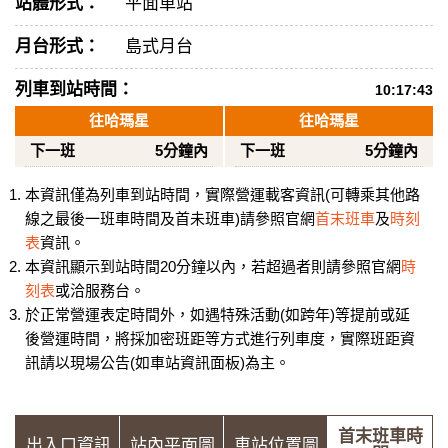
站體形式：
平面車站
月台形式：
島式月台
列車到站時間：
10:17:43
往哈瑪星
往哈瑪星
下一班
5分鐘內
下一班
5分鐘內
本資訊僅為列車到站時間，實際營運載客資訊(可轉乘其他路
線之最後一班車時間及首未班車)請參照官網
首末班車
及
時刻
表
資訊。
本資訊顯示到站時間20分鐘以內，若超過者則請參照官網
時
刻表
或洽服務台。
於正常營運表定時間外，如遇特殊活動(如跨年)等提前或延
後營運時間，將採加密班距等方式進行列車度，實際班距資
訊請以現場公告(如車站資訊面板)為主。
首末班車時
出入口資訊
站內平面圖
車站位置圖