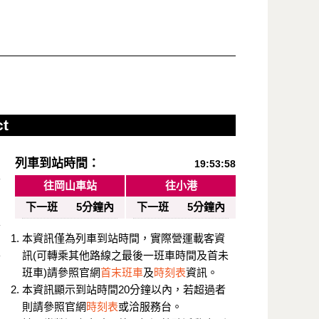
ct
列車到站時間：
19:53:58
往岡山車站
往小港
下一班
5分鐘內
下一班
5分鐘內
本資訊僅為列車到站時間，實際營運載客資
訊(可轉乘其他路線之最後一班車時間及首未
班車)請參照官網
首末班車
及
時刻表
資訊。
本資訊顯示到站時間20分鐘以內，若超過者
則請參照官網
時刻表
或洽服務台。