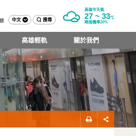
高雄市天氣
27 ~ 33
℃
中文
搜尋
題
降雨機率20%
高雄輕軌
關於我們