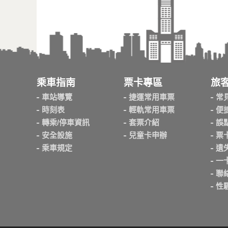
乘車指南
票卡專區
旅
車站導覽
捷運常用車票
常
時刻表
輕軌常用車票
便
轉乘/停車資訊
套票介紹
誤
安全設施
兒童卡申辦
票
乘車規定
遺
一
聯
性