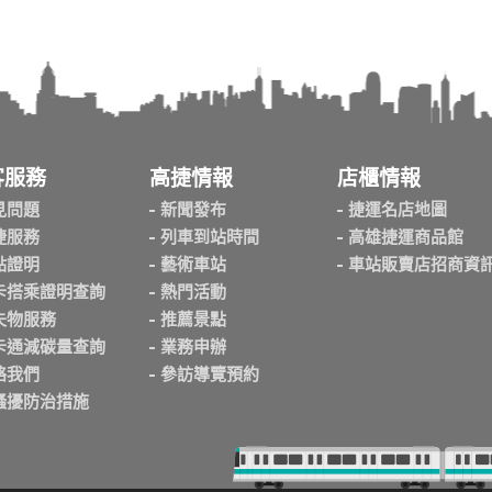
客服務
高捷情報
店櫃情報
見問題
新聞發布
捷運名店地圖
捷服務
列車到站時間
高雄捷運商品館
點證明
藝術車站
車站販賣店招商資
卡搭乘證明查詢
熱門活動
失物服務
推薦景點
卡通減碳量查詢
業務申辦
絡我們
參訪導覽預約
騷擾防治措施