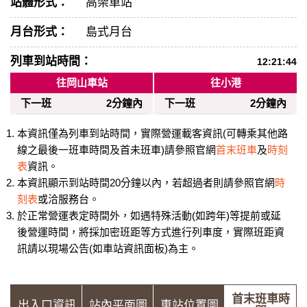
站體形式：
高架車站
月台形式：
島式月台
列車到站時間：
12:21:44
往岡山車站
往小港
下一班
2分鐘內
下一班
2分鐘內
本資訊僅為列車到站時間，實際營運載客資訊(可轉乘其他路
線之最後一班車時間及首未班車)請參照官網
首末班車
及
時刻
表
資訊。
本資訊顯示到站時間20分鐘以內，若超過者則請參照官網
時
刻表
或洽服務台。
於正常營運表定時間外，如遇特殊活動(如跨年)等提前或延
後營運時間，將採加密班距等方式進行列車度，實際班距資
訊請以現場公告(如車站資訊面板)為主。
首末班車時
出入口資訊
站內平面圖
車站位置圖