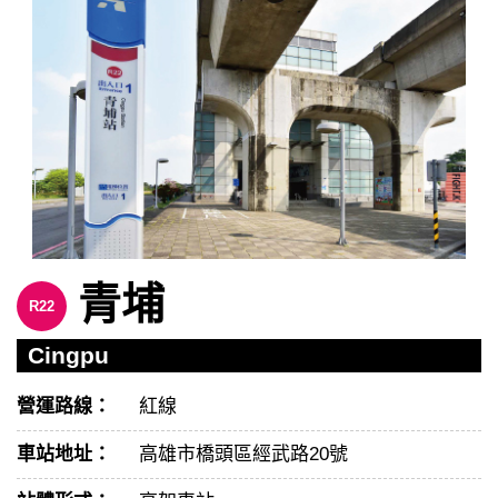
青埔
R22
Cingpu
營運路線：
紅線
車站地址：
高雄市橋頭區經武路20號