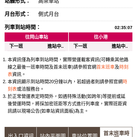
站體形式：
高架車站
月台形式：
側式月台
列車到站時間：
02:35:07
往岡山車站
往小港
下一班
進站中..
下一班
進站中..
本資訊僅為列車到站時間，實際營運載客資訊(可轉乘其他路
線之最後一班車時間及首未班車)請參照官網
首末班車
及
時刻
表
資訊。
本資訊顯示到站時間20分鐘以內，若超過者則請參照官網
時
刻表
或洽服務台。
於正常營運表定時間外，如遇特殊活動(如跨年)等提前或延
後營運時間，將採加密班距等方式進行列車度，實際班距資
訊請以現場公告(如車站資訊面板)為主。
首末班車時
出入口資訊
站內平面圖
車站位置圖