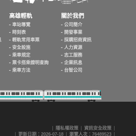
高雄輕軌
關於我們
車站導覽
公司簡介
時刻表
開發事業
訊
輕軌常用車票
採購招商資訊
安全設施
人力資源
乘車規定
志工服務
票卡搭乘證明查詢
企業訊息
乘車方法
台智公司
隱私權政策
資訊安全政策
更新日期：2026-07-18
瀏覽人次：76489523