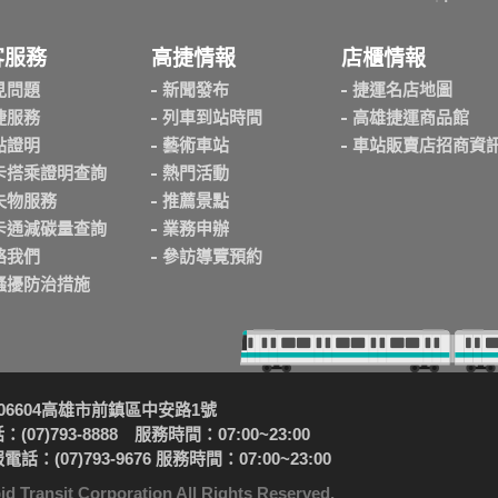
客服務
高捷情報
店櫃情報
見問題
新聞發布
捷運名店地圖
捷服務
列車到站時間
高雄捷運商品館
點證明
藝術車站
車站販賣店招商資
卡搭乘證明查詢
熱門活動
失物服務
推薦景點
卡通減碳量查詢
業務申辦
絡我們
參訪導覽預約
騷擾防治措施
06604高雄市前鎮區中安路1號
(07)793-8888 服務時間：07:00~23:00
話：(07)793-9676 服務時間：07:00~23:00
sit Corporation All Rights Reserved.