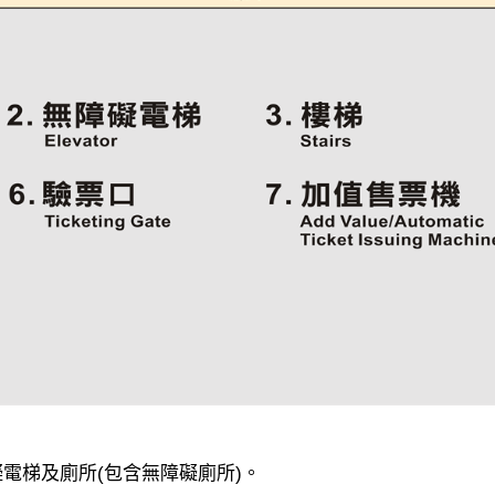
礙電梯及廁所(包含無障礙廁所)。