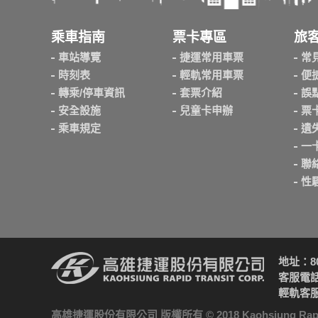
乘車指南
票卡專區
旅
車站導覽
捷運常用車票
常
時刻表
輕軌常用車票
便
轉乘/停車資訊
套票介紹
誤
安全設施
兒童卡申辦
票
乘車規定
遺
一
聯
性
地址：8
客服電話：
輕軌客服電
高雄捷運股份有限公司 版權所有 © 2018 Kaohsiung Rapid Tran