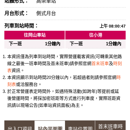
站體形式：
高架車站
月台形式：
側式月台
列車到站時間：
上午 08:00:47
往岡山車站
往小港
下一班
1分鐘內
下一班
1分鐘內
本資訊僅為列車到站時間，實際營運載客資訊(可轉乘其他路
線之最後一班車時間及首未班車)請參照官網
首末班車
及
時刻
表
資訊。
本資訊顯示到站時間20分鐘以內，若超過者則請參照官網
時
刻表
或洽服務台。
於正常營運表定時間外，如遇特殊活動(如跨年)等提前或延
後營運時間，將採加密班距等方式進行列車度，實際班距資
訊請以現場公告(如車站資訊面板)為主。
首末班車時
出入口資訊
站內平面圖
車站位置圖