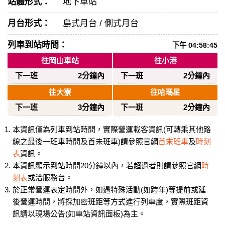
站體形式：
地下車站
月台形式：
島式月台 / 側式月台
列車到站時間：
下午 04:58:45
往岡山車站
往小港
下一班
2分鐘內
下一班
2分鐘內
往大寮
往哈瑪星
下一班
3分鐘內
下一班
2分鐘內
本資訊僅為列車到站時間，實際營運載客資訊(可轉乘其他路
線之最後一班車時間及首未班車)請參照官網
首末班車
及
時刻
表
資訊。
本資訊顯示到站時間20分鐘以內，若超過者則請參照官網
時
刻表
或洽服務台。
於正常營運表定時間外，如遇特殊活動(如跨年)等提前或延
後營運時間，將採加密班距等方式進行列車度，實際班距資
訊請以現場公告(如車站資訊面板)為主。