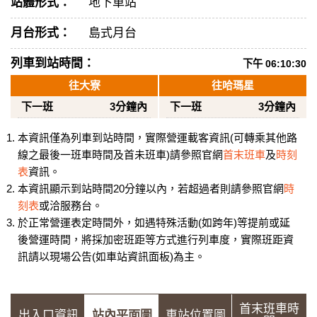
站體形式：
地下車站
月台形式：
島式月台
列車到站時間：
下午 06:10:30
往大寮
往哈瑪星
下一班
3分鐘內
下一班
3分鐘內
本資訊僅為列車到站時間，實際營運載客資訊(可轉乘其他路
線之最後一班車時間及首未班車)請參照官網
首末班車
及
時刻
表
資訊。
本資訊顯示到站時間20分鐘以內，若超過者則請參照官網
時
刻表
或洽服務台。
於正常營運表定時間外，如遇特殊活動(如跨年)等提前或延
後營運時間，將採加密班距等方式進行列車度，實際班距資
訊請以現場公告(如車站資訊面板)為主。
首末班車時
出入口資訊
站內平面圖
車站位置圖