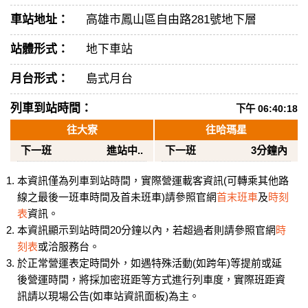
車站地址：
高雄市鳳山區自由路281號地下層
站體形式：
地下車站
月台形式：
島式月台
列車到站時間：
下午 06:40:18
往大寮
往哈瑪星
下一班
進站中..
下一班
3分鐘內
本資訊僅為列車到站時間，實際營運載客資訊(可轉乘其他路
線之最後一班車時間及首未班車)請參照官網
首末班車
及
時刻
表
資訊。
本資訊顯示到站時間20分鐘以內，若超過者則請參照官網
時
刻表
或洽服務台。
於正常營運表定時間外，如遇特殊活動(如跨年)等提前或延
後營運時間，將採加密班距等方式進行列車度，實際班距資
訊請以現場公告(如車站資訊面板)為主。