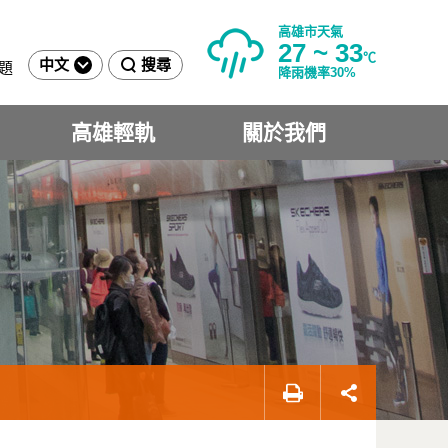
高雄市天氣
27 ~ 33
℃
中文
搜尋
題
降雨機率30%
高雄輕軌
關於我們