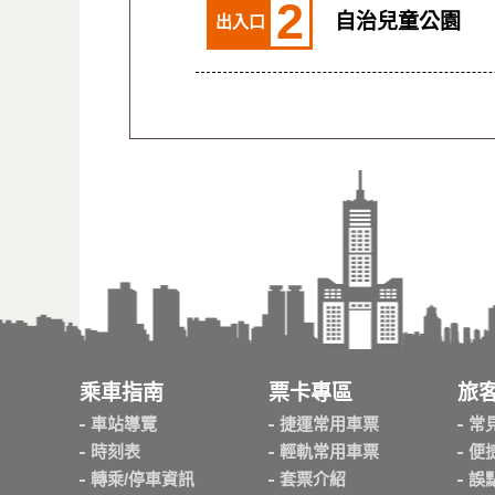
2
自治兒童公園
出入口
乘車指南
票卡專區
旅
車站導覽
捷運常用車票
常
時刻表
輕軌常用車票
便
轉乘/停車資訊
套票介紹
誤