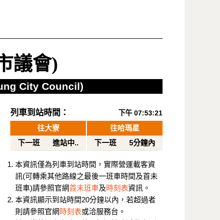
市議會)
ng City Council)
列車到站時間：
下午 07:53:21
往大寮
往哈瑪星
下一班
進站中..
下一班
5分鐘內
本資訊僅為列車到站時間，實際營運載客資
訊(可轉乘其他路線之最後一班車時間及首未
班車)請參照官網
首末班車
及
時刻表
資訊。
本資訊顯示到站時間20分鐘以內，若超過者
則請參照官網
時刻表
或洽服務台。