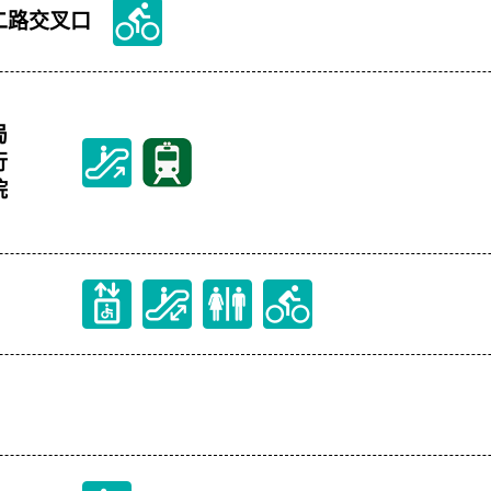
二路交叉口
局
行
院