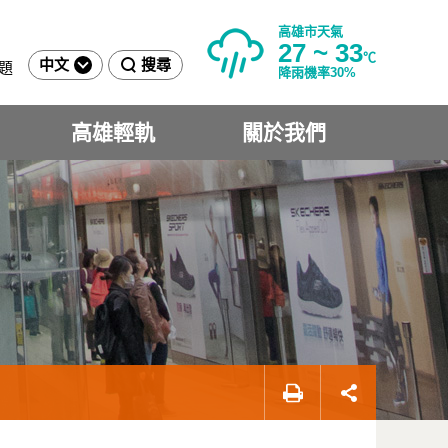
高雄市天氣
27 ~ 33
℃
中文
搜尋
題
降雨機率30%
高雄輕軌
關於我們