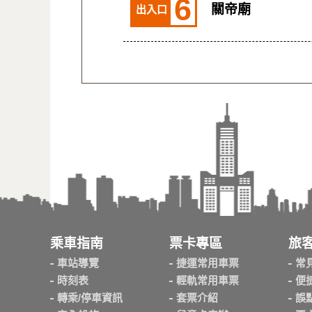
6
關帝廟
出入口
乘車指南
票卡專區
旅
車站導覽
捷運常用車票
常
時刻表
輕軌常用車票
便
轉乘/停車資訊
套票介紹
誤