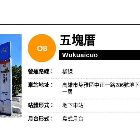
五塊厝
O8
Wukuaicuo
營運路線：
橘線
車站地址：
高雄市苓雅區中正一路286號地下
一層
站體形式：
地下車站
月台形式：
島式月台