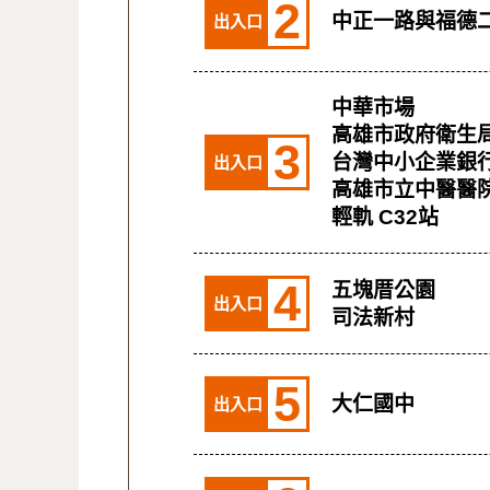
2
中正一路與福德
出入口
中華市場
高雄市政府衛生
3
台灣中小企業銀
出入口
高雄市立中醫醫
輕軌 C32站
4
五塊厝公園
出入口
司法新村
5
大仁國中
出入口