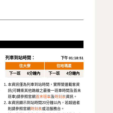
列車到站時間：
下午 01:18:51
往大寮
往哈瑪星
下一班
6分鐘內
下一班
4分鐘內
本資訊僅為列車到站時間，實際營運載客資
訊(可轉乘其他路線之最後一班車時間及首未
班車)請參照官網
首末班車
及
時刻表
資訊。
本資訊顯示到站時間20分鐘以內，若超過者
則請參照官網
時刻表
或洽服務台。