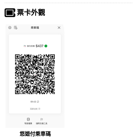
票卡外觀
悠遊付乘車碼