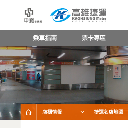
乘車指南
票卡專區
店櫃情報
捷運名店地圖
:::