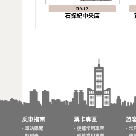
R9-12
石探紀中央店
乘車指南
票卡專區
旅
車站導覽
捷運常用車票
常
時刻表
輕軌常用車票
便