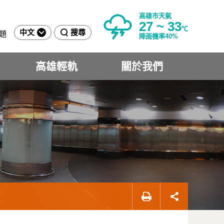
高雄市天氣
27 ~ 33
℃
中文
搜尋
題
降雨機率40%
高雄輕軌
關於我們