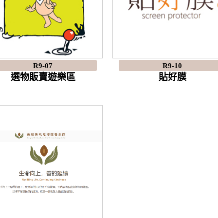
R9-07
R9-10
選物販賣遊樂區
貼好膜