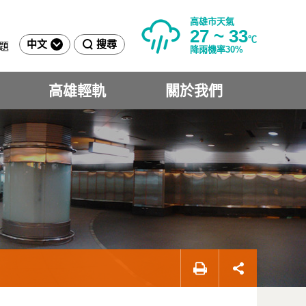
高雄市天氣
27 ~ 33
℃
中文
搜尋
題
降雨機率30%
高雄輕軌
關於我們