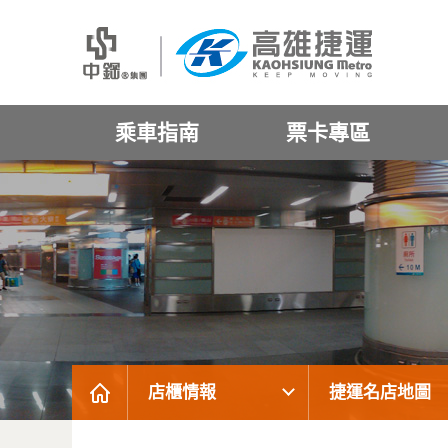
乘車指南
票卡專區
店櫃情報
捷運名店地圖
:::