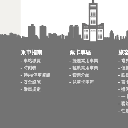
乘車指南
票卡專區
旅
車站導覽
捷運常用車票
常
時刻表
輕軌常用車票
便
轉乘/停車資訊
套票介紹
誤
安全設施
兒童卡申辦
票
乘車規定
遺
一
聯
性