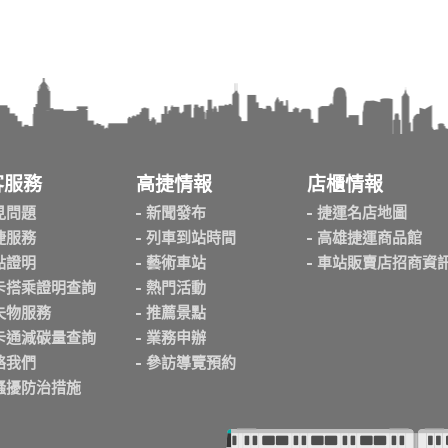
客服務
高捷情報
店櫃情報
見問題
新聞發布
捷運名店地圖
捷服務
列車到站時間
高雄捷運商品館
點證明
藝術車站
車站販賣店招商資
卡搭乘證明查詢
熱門活動
失物服務
推薦景點
卡通減碳量查詢
業務申辦
絡我們
參訪導覽預約
騷擾防治措施