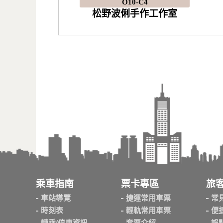
O10-C4
松野波俐手作工作室
乘車指南
票卡專區
旅
車站導覽
捷運常用車票
常
時刻表
輕軌常用車票
便
轉乘/停車資訊
套票介紹
誤