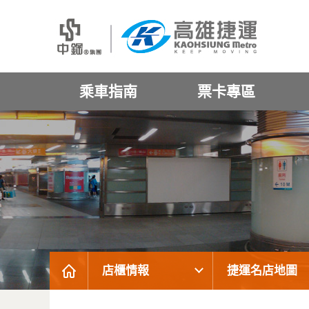
乘車指南
票卡專區
店櫃情報
捷運名店地圖
:::