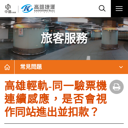
旅客服務
常見問題
高雄輕軌-同一驗票機
連續感應，是否會視
作同站進出並扣款？