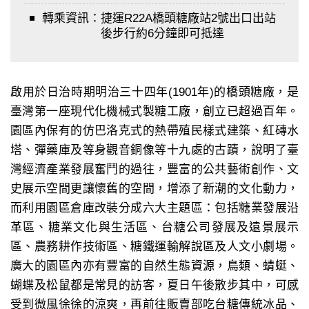
轉乘資訊：
捷運R22A橋頭糖廠站2號出口出站
後步行約6分鐘即可抵達
啟用於日治時期明治三十四年(1901年)的橋頭糖廠，是
臺灣第一座現代化機械式製糖工廠，創立已超過百年。
園區內保有的仿巴洛克式的熱帶殖民樣式建築、紅磚水
塔、彈藥庫及等身觀音銅像等十九處的古蹟，說明了臺
灣經濟產業發展奮鬥的過往，豐富的公共藝術創作、文
史展示空間更讓懷舊的空間，增添了新潮的文化動力，
而利用園區倉庫改裝分成六大主題區：包括糖業發展沿
革區、糖業文化與生活區、台糖公司發展及遠景展示
區、農務耕作技術區、糖鐵運輸解說區及人文小劇場。
廣大的園區內亦有豐富的自然生態資源，鳥類、蜻蜓、
蝴蝶及松鼠都是常見的訪客，夏日午後散步其中，可感
受到微風徐徐的涼爽，再前往販賣部吃台糖傳統冰品、