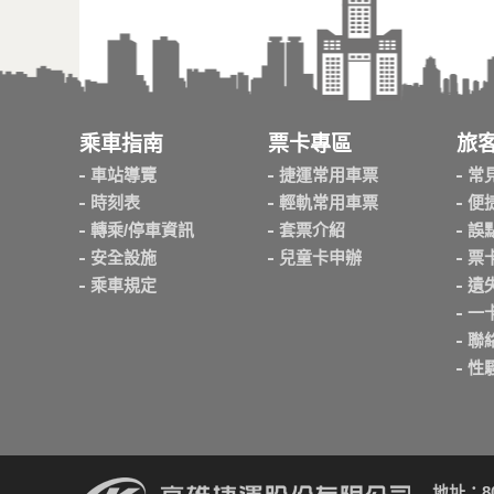
乘車指南
票卡專區
旅
車站導覽
捷運常用車票
常
時刻表
輕軌常用車票
便
轉乘/停車資訊
套票介紹
誤
安全設施
兒童卡申辦
票
乘車規定
遺
一
聯
性
地址：8