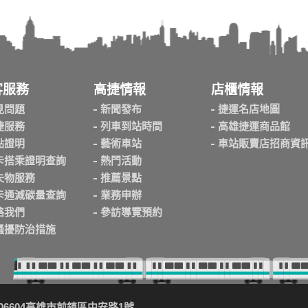
客服務
高捷情報
店櫃情報
見問題
新聞發布
捷運名店地圖
捷服務
列車到站時間
高雄捷運商品館
點證明
藝術車站
車站販賣店招商資
卡搭乘證明查詢
熱門活動
失物服務
推薦景點
卡通減碳量查詢
業務申辦
絡我們
參訪導覽預約
騷擾防治措施
06604高雄市前鎮區中安路1號