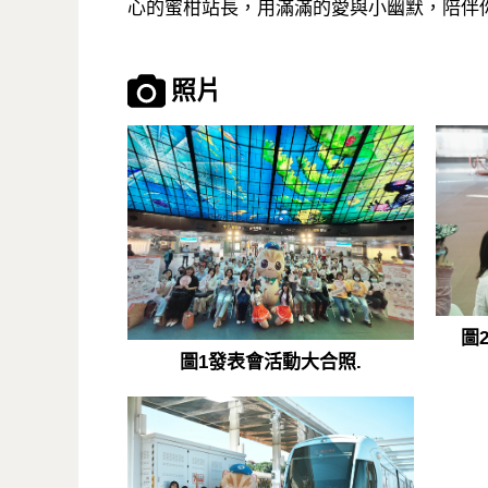
心的蜜柑站長，用滿滿的愛與小幽默，陪伴
照片
圖
圖1發表會活動大合照.