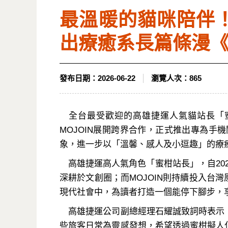
最溫暖的貓咪陪伴！
出療癒系長篇條漫
發布日期：
2026-06-22
瀏覽人次：
865
全台最受歡迎的高雄捷運人氣貓站長「蜜
MOJOIN展開跨界合作，正式推出專為
象，進一步以「溫馨、感人及小逗趣」的療
高雄捷運高人氣角色「蜜柑站長」，自20
深耕於文創圈；而MOJOIN則持續投入台
現代社會中，為讀者打造一個能停下腳步，
高雄捷運公司副總經理石耀誠致詞時表示：
些旅客日常為靈感發想，希望透過蜜柑擬人