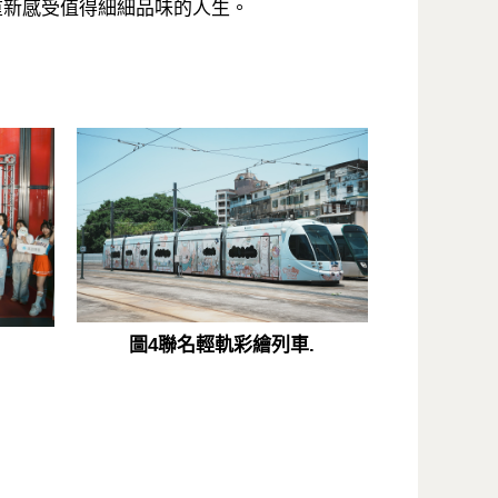
重新感受值得細細品味的人生。
圖4聯名輕軌彩繪列車.