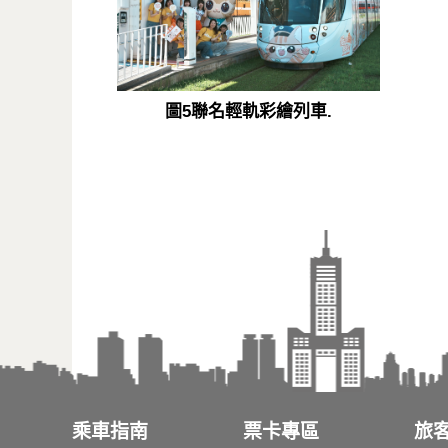
圖5聯名輕軌彩繪列車.
乘車指南
票卡專區
旅