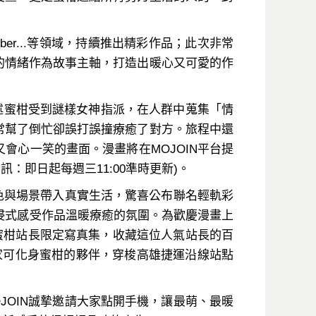
er...等領域，持續推出精彩作品；此次非常
的情緒作為故事主軸，打造出暖心又可愛的作
，描述蜜柑受到謎樣女神指派，在人群中蒐集「情
常幫了倒忙卻誤打誤撞療癒了對方。旅程中還
心一笑的畫面。漫畫將在MOJOIN平台提
載資訊：即日起每週三11:00準時更新)。
色與場景帶入真實生活，驚喜公布聯名輕軌彩
沉浸式感受作品溫暖療癒的氛圍。為歡慶漫畫上
得蜜柑站長限定寫真集，收藏這位人氣站長的百
家可化身蜜柑的夥伴，穿梭高雄捷運沿線站點
OIN誠摯邀請大家點開手機，讓最萌、最暖