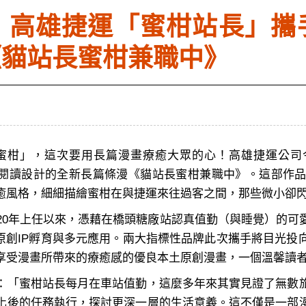
高雄捷運「蜜柑站長」攜手
《貓站長蜜柑兼職中》
柑」，這次要用長篇漫畫療癒大眾的心！高雄捷運公司今(
手機閱讀設計的全新長篇條漫《貓站長蜜柑兼職中》。這部作
癒風格，細細描繪蜜柑在與捷運來往過客之間，那些微小卻
20年上任以來，憑藉在橋頭糖廠站認真值勤（與睡覺）的可
灣原創IP孵育與多元應用。兩大指標性品牌此次攜手將目光
享受漫畫所帶來的療癒感的優良本土原創漫畫，一個溫馨讀
「蜜柑站長每月在車站值勤，這麼多年來其實見證了無數
化後的任務執行，探討更深一層的生活意義。這不僅是一部