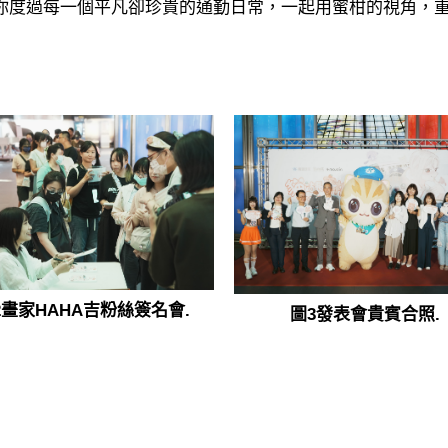
你度過每一個平凡卻珍貴的通勤日常，一起用蜜柑的視角，
2畫家HAHA吉粉絲簽名會.
圖3發表會貴賓合照.