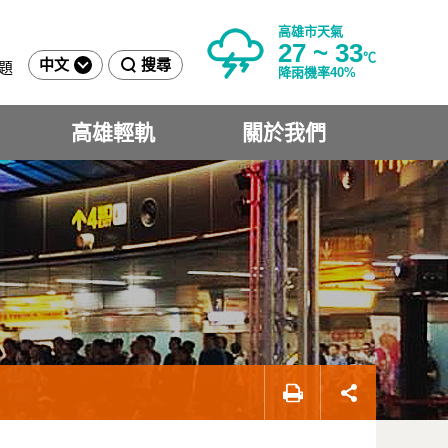
高雄市天氣
27 ~ 33
℃
中文
搜尋
題
降雨機率40%
高雄輕軌
關於我們