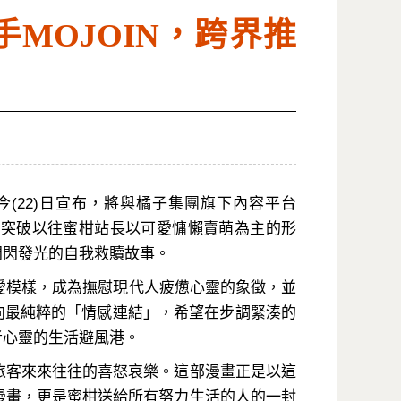
MOJOIN，跨界推
22)日宣布，將與橘子集團旗下內容平台
品突破以往蜜柑站長以可愛慵懶賣萌為主的形
閃閃發光的自我救贖故事。
愛模樣，成為撫慰現代人疲憊心靈的象徵，並
投向最純粹的「情感連結」，希望在步調緊湊的
者心靈的生活避風港。
旅客來來往往的喜怒哀樂。這部漫畫正是以這
漫畫，更是蜜柑送給所有努力生活的人的一封