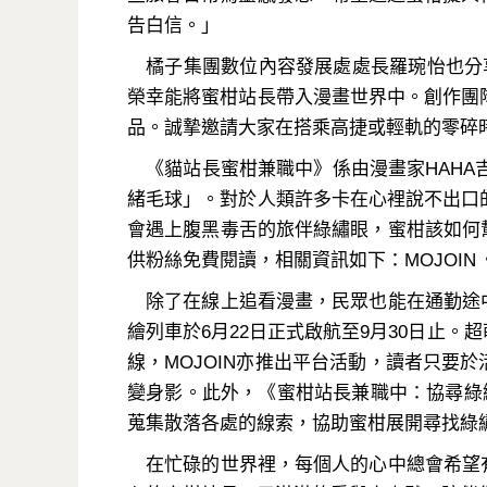
告白信。」
橘子集團數位內容發展處處長羅琬怡也分享：「
榮幸能將蜜柑站長帶入漫畫世界中。創作團
品。誠摯邀請大家在搭乘高捷或輕軌的零碎
《貓站長蜜柑兼職中》係由漫畫家HAHA吉與
緒毛球」。對於人類許多卡在心裡說不出口
會遇上腹黑毒舌的旅伴綠繡眼，蜜柑該如何
供粉絲免費閱讀，相關資訊如下：MOJOIN《貓站長
除了在線上追看漫畫，民眾也能在通勤途中
繪列車於6月22日正式啟航至9月30日止
線，MOJOIN亦推出平台活動，讀者只要
變身影。此外，《蜜柑站長兼職中：協尋綠
蒐集散落各處的線索，協助蜜柑展開尋找綠
在忙碌的世界裡，每個人的心中總會希望有