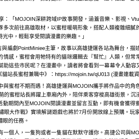
MOJOIN深耕跨域IP故事開發，涵蓋音樂、影視、Vtub
隊多次前往高雄取材，以蜜柑暖萌形象，搭配人類複雜細膩
時光中，輕鬆享受閱讀漫畫的樂趣。」
編劇PointMiniee主筆，故事以高雄捷運各站為舞台
的情感，蜜柑會用牠特有的貓咪邏輯去『幫忙』人類，但常
幫助這些市民呢？在漫畫中，讀者將會看到一幕幕令人動容又會
蜜柑兼職中》：https://mojoin.tw/qU013 (漫畫連
與蜜柑不期而遇！高雄捷運與MOJOIN攜手將作品中的角
。超萌的蜜柑站長將躍上車廂內外，陪伴乘客穿梭高雄街景，
於活動期間內至MOJOIN閱讀漫畫並留言互動，即有機會獲
繡眼大作戰》實境解謎遊戲也將於7月份開放線上預購。玩
繡眼的任務。
一個人，一隻狗或者一隻貓在默默守護你。高捷公司與MOJ