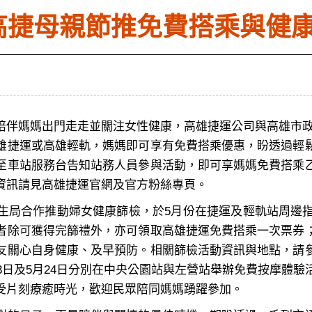
高捷母親節推免費搭乘與健
伴媽媽出門走走並關注女性健康，高雄捷運公司與高雄市政府捷
雄捷運或高雄輕軌，媽媽即可享有免費搭乘優惠，盼透過輕
至車站服務台告知站務人員參與活動，即可享媽媽免費搭乘
資訊請見高雄捷運官網及官方粉絲專頁。
局合作推動婦女健康篩檢，於5月份在捷運及輕軌站周邊指
者除可獲得完篩禮外，亦可領取高雄捷運免費搭乘一次票券
友關心自身健康、及早預防。相關篩檢活動資訊與地點，請
3日及5月24日分別在中央公園站與左營站舉辦免費按摩體
受片刻療癒時光，歡迎民眾陪同媽媽踴躍參加。