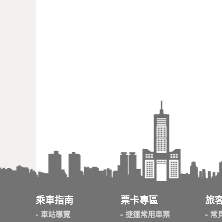
乘車指南
票卡專區
旅
車站導覽
捷運常用車票
常