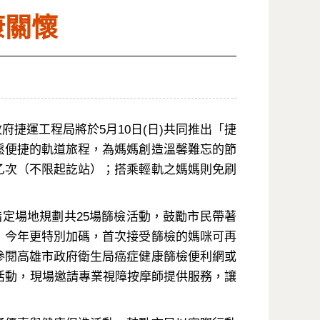
康關懷
運工程局將於5月10日(日)共同推出「捷
鬆便捷的軌道旅程，為媽媽創造溫馨難忘的節
乙次（不限起訖站）；搭乘輕軌之媽媽則免刷
定場地規劃共25場篩檢活動，鼓勵市民帶著
；今年更特別加碼，首次接受篩檢的媽咪可再
參閱高雄市政府衛生局癌症健康篩檢便利網或
驗活動，現場邀請專業視障按摩師提供服務，讓