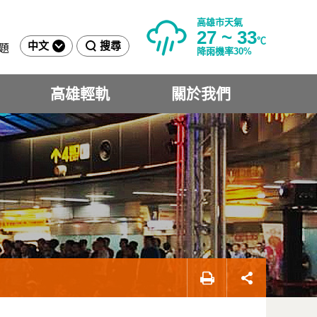
高雄市天氣
27 ~ 33
℃
中文
搜尋
題
降雨機率30%
高雄輕軌
關於我們