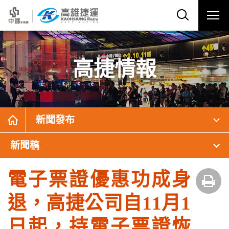
高捷情報
新聞發布
新聞稿
電子票證優惠功成身
退，高捷公司自11月1
日起，持電子票證恢