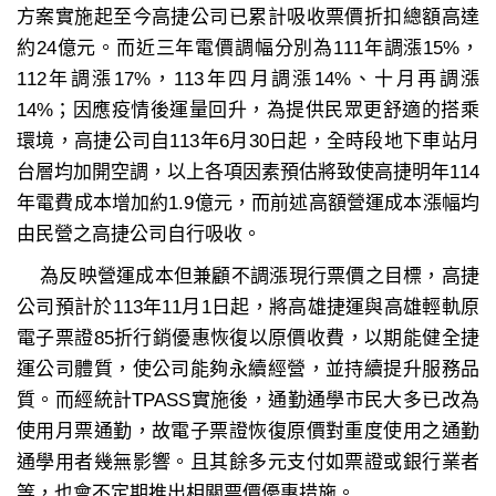
方案實施起至今高捷公司已累計吸收票價折扣總額高達
約24億元。而近三年電價調幅分別為111年調漲15%，
112年調漲17%，113年四月調漲14%、十月再調漲
14%；因應疫情後運量回升，為提供民眾更舒適的搭乘
環境，高捷公司自113年6月30日起，全時段地下車站月
台層均加開空調，以上各項因素預估將致使高捷明年114
年電費成本增加約1.9億元，而前述高額營運成本漲幅均
由民營之高捷公司自行吸收。
為反映營運成本但兼顧不調漲現行票價之目標，高捷
公司預計於113年11月1日起，將高雄捷運與高雄輕軌原
電子票證85折行銷優惠恢復以原價收費，以期能健全捷
運公司體質，使公司能夠永續經營，並持續提升服務品
質。而經統計TPASS實施後，通勤通學市民大多已改為
使用月票通勤，故電子票證恢復原價對重度使用之通勤
通學用者幾無影響。且其餘多元支付如票證或銀行業者
等，也會不定期推出相關票價優惠措施。