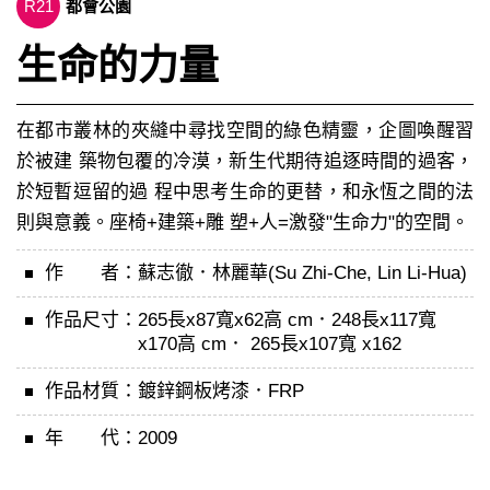
R21
都會公園
生命的力量
在都市叢林的夾縫中尋找空間的綠色精靈，企圖喚醒習
於被建 築物包覆的冷漠，新生代期待追逐時間的過客，
於短暫逗留的過 程中思考生命的更替，和永恆之間的法
則與意義。座椅+建築+雕 塑+人=激發"生命力"的空間。
作 者：
蘇志徹．林麗華(Su Zhi-Che, Lin Li-Hua)
作品尺寸：
265長x87寬x62高 cm．248長x117寬
x170高 cm． 265長x107寬 x162
作品材質：
鍍鋅鋼板烤漆．FRP
年 代：
2009