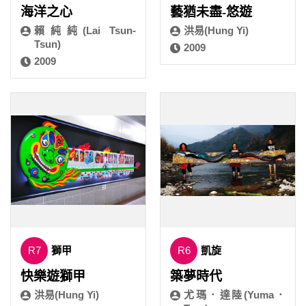
海洋之心
藝猶未盡-悠遊
賴純純(Lai Tsun-
洪易(Hung Yi)
Tsun)
2009
2009
R7
獅甲
R6
凱旋
快樂遊獅甲
築夢時代
洪易(Hung Yi)
尤瑪．達陸(Yuma．