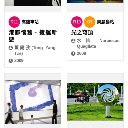
R11
高雄車站
R10
O5
美麗島站
港都懷舊．捷運新
光之穹頂
遊
水仙 Narcissus
Quagliata
董陽孜(Tong Yang-
Tze)
2009
2009