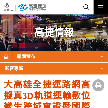
高捷情報
新聞發布
影音專區
大高雄全捷運路網高
擬真3D軌道運輸數位
孿生跨域實證暨國際