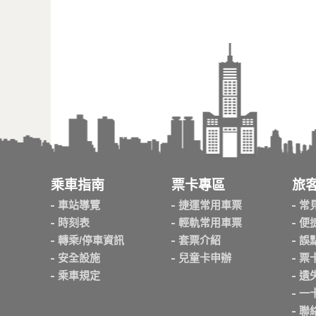
乘車指南
票卡專區
旅
車站導覽
捷運常用車票
常
時刻表
輕軌常用車票
便
轉乘/停車資訊
套票介紹
誤
安全設施
兒童卡申辦
票
乘車規定
遺
一
聯