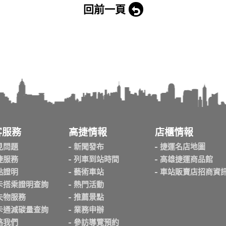
回前一頁
客服務
高捷情報
店櫃情報
見問題
新聞發布
捷運名店地圖
捷服務
列車到站時間
高雄捷運商品館
點證明
藝術車站
車站販賣店招商資
卡搭乘證明查詢
熱門活動
失物服務
推薦景點
卡通減碳量查詢
業務申辦
絡我們
參訪導覽預約