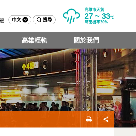
高雄市天氣
27 ~ 33
℃
中文
搜尋
題
降雨機率30%
高雄輕軌
關於我們