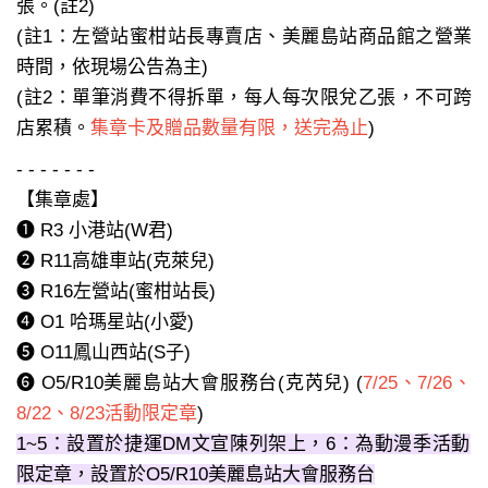
張。
(註2)
(註1：左營站蜜柑站長專賣店、美麗島站商品館之營業
時間，依現場公告為主)
(註2：單筆消費不得拆單，每人每次限兌乙張，不可跨
店累積。
集章卡及贈品數量有限，送完為止
)
- - - - - - -
【集章處】
➊
R3 小港站(W君)
➋
R11高雄車站(克萊兒)
➌
R16左營站(蜜柑站長)
➍
O1 哈瑪星站(小愛)
➎
O11鳳山西站(S子)
➏
O5/R10美麗島站大會服務台(克芮兒) (
7/25、7/26、
8/22、8/23活動限定章
)
1~5：設置於
捷運DM文宣陳列架上
，6：為動漫季
活動
限定章，設置於O5/R10美麗島站大會服務台