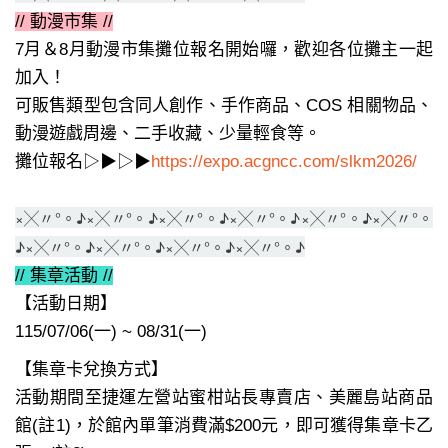
// 動漫市集 //
7月＆8月動漫市集攤位報名開始囉，歡迎各位攤主一起
加入！
可販售類型包含同人創作、手作商品、COS 相關物品、
動漫遊戲周邊、二手收藏、少量輕食等。
攤位報名▷▶▷▶
https://expo.acgncc.com/slkm2026/
×╳〃°。♪×╳〃°。♪×╳〃°。♪×╳〃°。♪×╳〃°。♪
×╳〃°。
♪×╳〃°。♪×╳〃°。♪×╳〃°。♪×╳〃°。♪
// 集章活動 //
【活動日期】
115/07/06(一) ~ 08/31(一)
【集章卡兌換方式】
活動期間至捷運左營站蜜柑站長專賣店、美麗島站商品
館(註1)，於館內單筆消費滿$200元，即可獲得集章卡乙