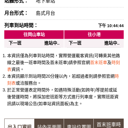
站體形式：
地下車站
月台形式：
島式月台
列車到站時間：
下午 10:44:44
往岡山車站
往小港
下一班
進站中..
下一班
進站中..
本資訊僅為列車到站時間，實際營運載客資訊(可轉乘其他路
線之最後一班車時間及首未班車)請參照官網
首末班車
及
時刻
表
資訊。
本資訊顯示到站時間20分鐘以內，若超過者則請參照官網
時
刻表
或洽服務台。
於正常營運表定時間外，如遇特殊活動(如跨年)等提前或延
後營運時間，將採加密班距等方式進行列車度，實際班距資
訊請以現場公告(如車站資訊面板)為主。
首末班車時
出入口資訊
站內平面圖
車站位置圖