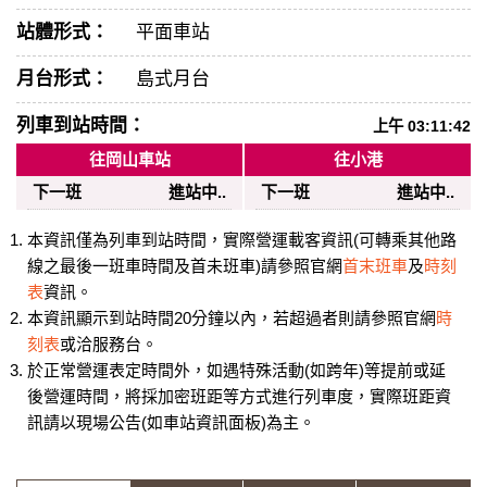
站體形式：
平面車站
月台形式：
島式月台
列車到站時間：
上午 03:11:42
往岡山車站
往小港
下一班
進站中..
下一班
進站中..
本資訊僅為列車到站時間，實際營運載客資訊(可轉乘其他路
線之最後一班車時間及首未班車)請參照官網
首末班車
及
時刻
表
資訊。
本資訊顯示到站時間20分鐘以內，若超過者則請參照官網
時
刻表
或洽服務台。
於正常營運表定時間外，如遇特殊活動(如跨年)等提前或延
後營運時間，將採加密班距等方式進行列車度，實際班距資
訊請以現場公告(如車站資訊面板)為主。