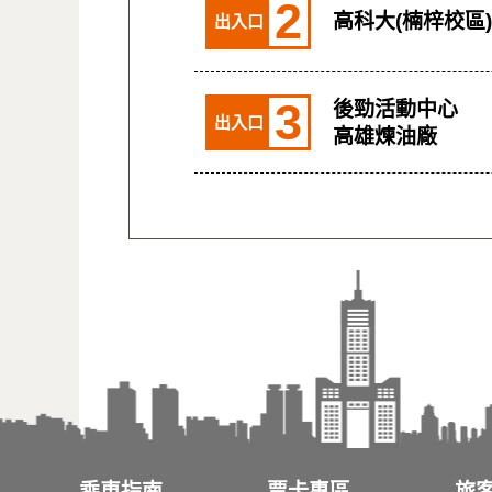
2
高科大(楠梓校區)
出入口
3
後勁活動中心
出入口
高雄煉油廠
乘車指南
票卡專區
旅