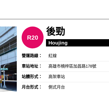
後勁
R20
Houjing
營運路線：
紅線
車站地址：
高雄市楠梓區加昌路178號
站體形式：
高架車站
月台形式：
側式月台