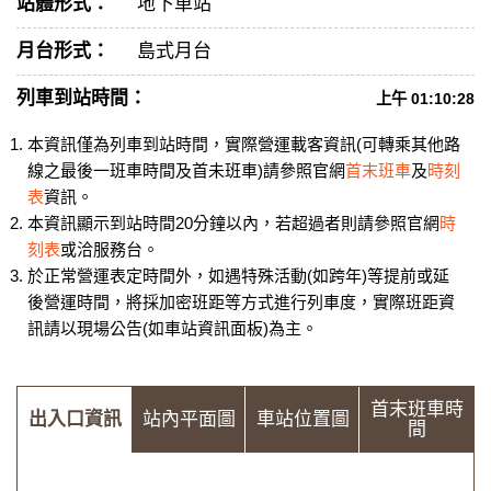
站體形式：
地下車站
月台形式：
島式月台
列車到站時間：
上午 01:10:28
本資訊僅為列車到站時間，實際營運載客資訊(可轉乘其他路
線之最後一班車時間及首未班車)請參照官網
首末班車
及
時刻
表
資訊。
本資訊顯示到站時間20分鐘以內，若超過者則請參照官網
時
刻表
或洽服務台。
於正常營運表定時間外，如遇特殊活動(如跨年)等提前或延
後營運時間，將採加密班距等方式進行列車度，實際班距資
訊請以現場公告(如車站資訊面板)為主。
首末班車時
出入口資訊
站內平面圖
車站位置圖
間