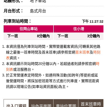
站體形式：
地下車站
月台形式：
島式月台
列車到站時間：
下午 11:27:32
往岡山車站
往小港
下一班
8分鐘內
下一班
3分鐘內
本資訊僅為列車到站時間，實際營運載客資訊(可轉乘其他路
線之最後一班車時間及首未班車)請參照官網
首末班車
及
時刻
表
資訊。
本資訊顯示到站時間20分鐘以內，若超過者則請參照官網
時
刻表
或洽服務台。
於正常營運表定時間外，如遇特殊活動(如跨年)等提前或延
後營運時間，將採加密班距等方式進行列車度，實際班距資
訊請以現場公告(如車站資訊面板)為主。
首末班車時
出入口資訊
站內平面圖
車站位置圖