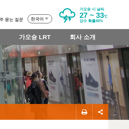
가오슝 시 날씨
27 ~ 33
℃
한국어
주 묻는 질문
강수 확률40%
개
가오슝 LRT
회사 소개