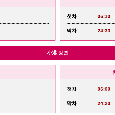
첫차
06:10
막차
24:33
小港 방면
첫차
06:00
막차
24:20