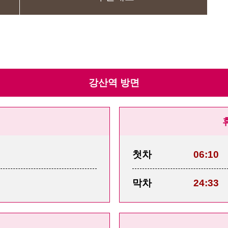
강산역
방면
첫차
06:10
막차
24:33
일