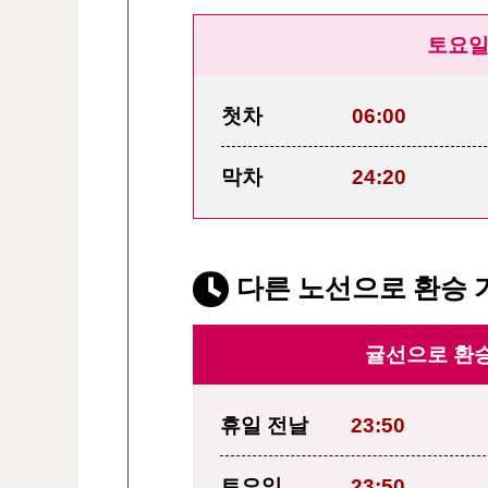
토요
첫차
06:00
막차
24:20
다른 노선으로 환승 
귤선으로 환승
휴일 전날
23:50
토요일
23:50