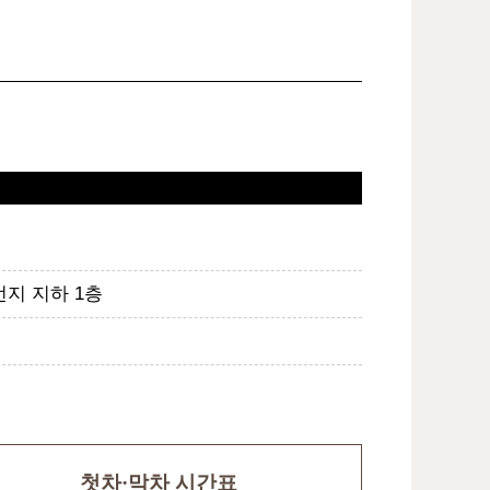
번지 지하 1층
첫차·막차 시간표