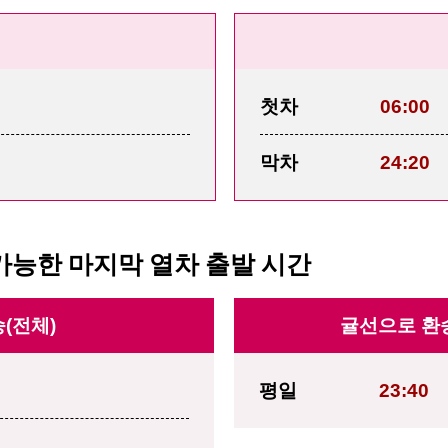
일
첫차
06:00
막차
24:20
가능한 마지막 열차 출발 시간
(전체)
귤선으로 환승
평일
23:40