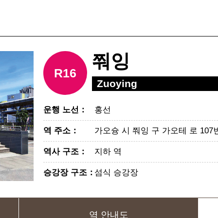
쭤잉
R16
Zuoying
운행 노선
：
홍선
역 주소
：
가오슝 시 쭤잉 구 가오테 로 107
역사 구조
：
지하 역
승강장 구조
：
섬식 승강장
역 안내도