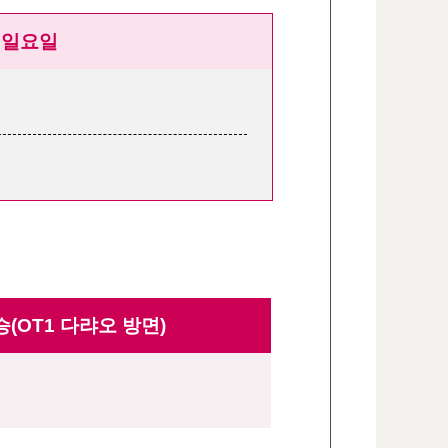
일요일
(OT1 다랴오 방면)