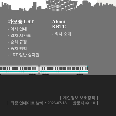
가오슝 LRT
About
KRTC
역사 안내
회사 소개
열차 시간표
승차 규정
승차 방법
LRT 일반 승차권
개인정보 보호정책
최종 업데이트 날짜
：2026-07-18
방문자 수
：0