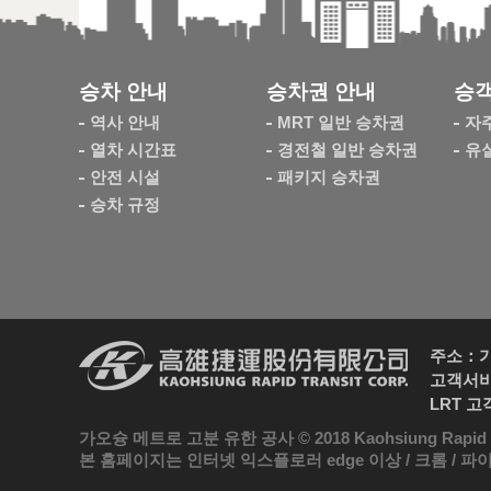
승차 안내
승차권 안내
승객
역사 안내
MRT 일반 승차권
자
열차 시간표
경전철 일반 승차권
유
안전 시설
패키지 승차권
승차 규정
주소：가오
고객서비스
LRT 고
가오슝 메트로 고분 유한 공사 © 2018 Kaohsiung Rapid Trans
본 홈페이지는 인터넷 익스플로러 edge 이상 / 크롬 / 파