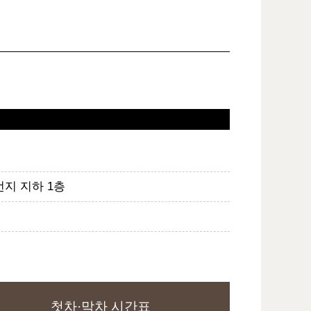
번지 지하 1층
첫차·막차 시간표