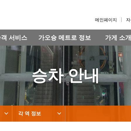
:::
메인페이지
자
승객 서비스
가오슝 메트로 정보
가게 소
승차 안내
각 역 정보