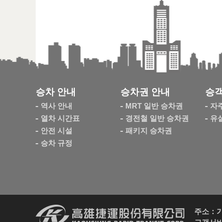
승차 안내
승차권 안내
승객
역사 안내
MRT 일반 승차권
자
열차 시간표
경전철 일반 승차권
유
안전 시설
패키지 승차권
승차 규정
주소：가오