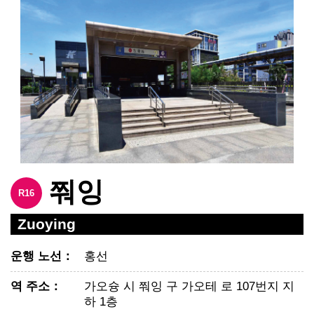
쭤잉
R16
Zuoying
운행 노선
：
홍선
역 주소
：
가오슝 시 쭤잉 구 가오테 로 107번지 지
하 1층