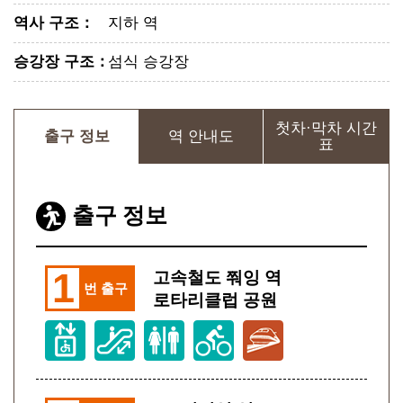
역사 구조
：
지하 역
승강장 구조
：
섬식 승강장
첫차·막차 시간
출구 정보
역 안내도
표
출구 정보
1
고속철도 쭤잉 역
번 출구
로타리클럽 공원