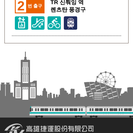
2
TR 신쭤잉 역
번 출구
롄츠탄 풍경구