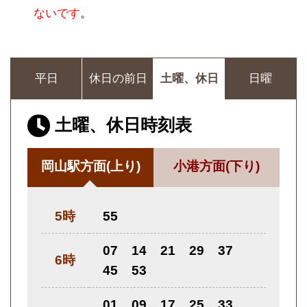
ないです
。
平日
休日の前日
土曜、休日
日曜
土曜、休日時刻表
岡山駅方面
(上り)
小港方面
(下り)
5時
55
07
14
21
29
37
6時
45
53
01
09
17
25
33