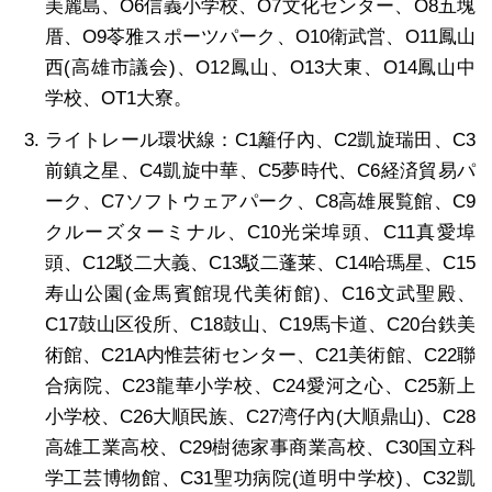
美麗島、O6信義小学校、O7文化センター、O8五塊
厝、O9苓雅スポーツパーク、O10衛武営、O11鳳山
西(高雄市議会)、O12鳳山、O13大東、O14鳳山中
学校、OT1大寮。
ライトレール環状線：C1籬仔內、C2凱旋瑞田、C3
前鎮之星、C4凱旋中華、C5夢時代、C6経済貿易パ
ーク、C7ソフトウェアパーク、C8高雄展覧館、C9
クルーズターミナル、C10光栄埠頭、C11真愛埠
頭、C12駁二大義、C13駁二蓬莱、C14哈瑪星、C15
寿山公園(金馬賓館現代美術館)、C16文武聖殿、
C17鼓山区役所、C18鼓山、C19馬卡道、C20台鉄美
術館、C21A内惟芸術センター、C21美術館、C22聯
合病院、C23龍華小学校、C24愛河之心、C25新上
小学校、C26大順民族、C27湾仔內(大順鼎山)、C28
高雄工業高校、C29樹徳家事商業高校、C30国立科
学工芸博物館、C31聖功病院(道明中学校)、C32凱