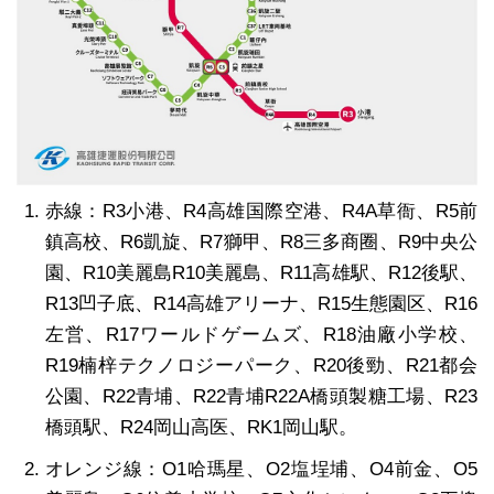
赤線：R3小港、R4高雄国際空港、R4A草衙、R5前
鎮高校、R6凱旋、R7獅甲、R8三多商圈、R9中央公
園、R10美麗島R10美麗島、R11高雄駅、R12後駅、
R13凹子底、R14高雄アリーナ、R15生態園区、R16
左営、R17ワールドゲームズ、R18油廠小学校、
R19楠梓テクノロジーパーク、R20後勁、R21都会
公園、R22青埔、R22青埔R22A橋頭製糖工場、R23
橋頭駅、R24岡山高医、RK1岡山駅。
オレンジ線：O1哈瑪星、O2塩埕埔、O4前金、O5