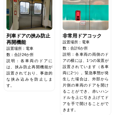
非常用ドアコック
列車ドアの挟み防止
再開機能
設置場所：電車
数：合計6か所
設置場所：電車
説明：各車両の両側のド
数：合計24か所
アの横には、1つの装置が
説明：各車両のドアに
設置されています（各車
は、挟み防止再開機能が
両に2つ）。緊急事態が発
設置されており、事故的
生した場合は、外部から
な挟み込みを防止しま
片側の車両のドアを開け
す。
ることができ、赤いハン
ドルを上に引き上げてド
アを手で開けることがで
きます。