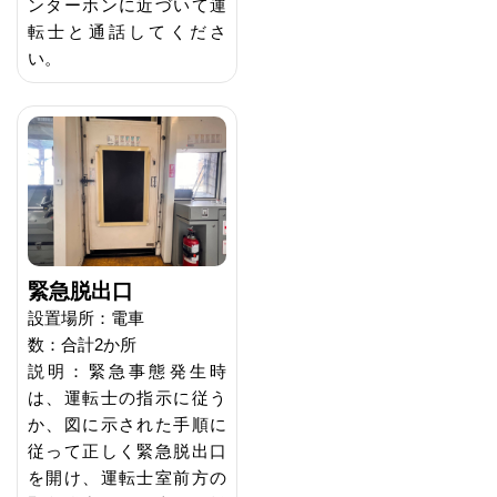
ンターホンに近づいて運
転士と通話してくださ
い。
緊急脱出口
設置場所：電車
数：合計2か所
説明：緊急事態発生時
は、運転士の指示に従う
か、図に示された手順に
従って正しく緊急脱出口
を開け、運転士室前方の