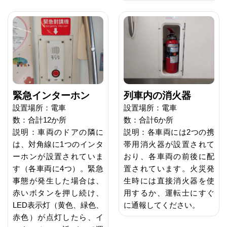
緊急インターホン
列車内の消火器
設置場所：電車
設置場所：電車
数：合計12か所
数：合計6か所
説明：車両のドアの隣に
説明：各車両には2つの携
は、対角線に1つのインタ
帯用消火器が設置されて
ーホンが設置されていま
おり、各車両の前後に配
す（各車両に4つ）。緊急
置されています。火災発
事態が発生した場合は、
生時には直接消火器を使
赤いボタンを押し続け、
用するか、運転士にすぐ
LED表示灯（黄色、緑色、
に通報してください。
赤色）が点灯したら、イ