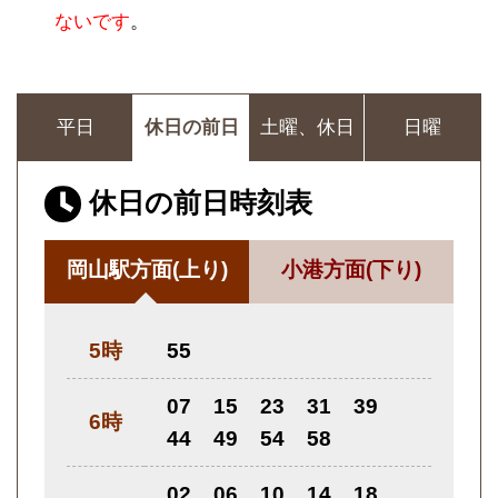
ないです
。
平日
休日の前日
土曜、休日
日曜
休日の前日時刻表
岡山駅方面
(上り)
小港方面
(下り)
5時
55
07
15
23
31
39
6時
44
49
54
58
02
06
10
14
18