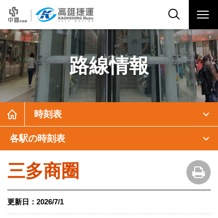
路線情報
時刻表
各駅の時刻表
三多商圈
更新日：
2026/7/1