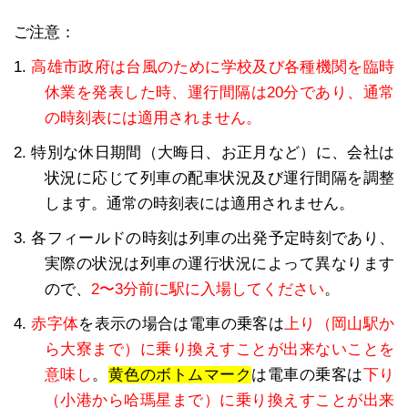
ご注意：
1.
高雄市政府は台風のために学校及び各種機関を臨時
休業を発表した時、運行間隔は20分であり、通常
の時刻表には適用されません。
2. 特別な休日期間（大晦日、お正月など）に、会社は
状況に応じて列車の配車状況及び運行間隔を調整
します。通常の時刻表には適用されません。
3. 各フィールドの時刻は列車の出発予定時刻であり、
実際の状況は列車の運行状況によって異なります
ので、
2〜3分前に駅に入場してください
。
4.
赤字体
を表示の場合は電車の乗客は
上り（岡山駅か
ら大寮まで）に乗り換えすことが出来ないことを
意味し
。
黄色のボトムマーク
は電車の乗客は
下り
（小港から哈瑪星まで）に乗り換えすことが出来