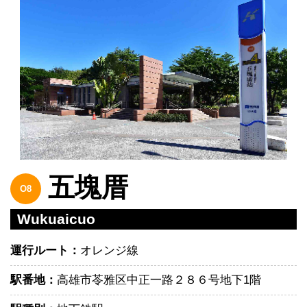
五塊厝
O8
Wukuaicuo
運行ルート：
オレンジ線
駅番地：
高雄市苓雅区中正一路２８６号地下1階