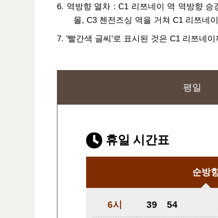
6. 역방향 열차 : C1 리쯔네이 역 역방향 승강
몰, C3 첸전즈싱 역을 거쳐 C1 리쯔네
7. '빨간색 글씨'로 표시된 것은 C1 리쯔
평일
휴일 시간표
순방
6시
39
54