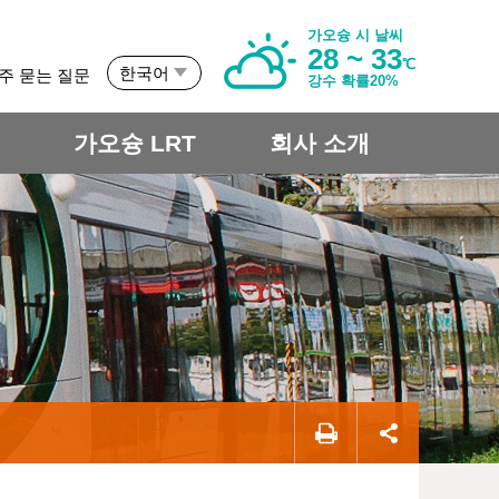
가오슝 시 날씨
28 ~ 33
℃
한국어
주 묻는 질문
강수 확률20%
개
가오슝 LRT
회사 소개