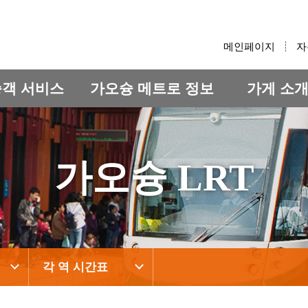
:::
메인페이지
자
승객 서비스
가오슝 메트로 정보
가게 소
가오슝 LRT
각 역 시간표