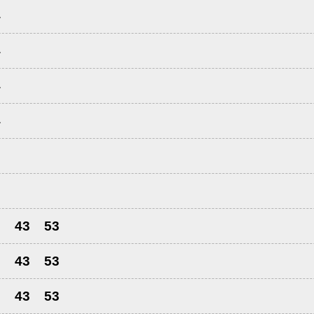
4
4
4
4
3
3
43
53
3
43
53
3
43
53